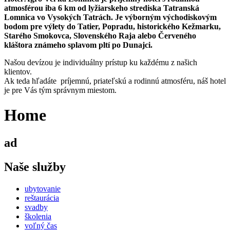
atmosférou iba 6 km od lyžiarskeho strediska Tatranská
Lomnica vo Vysokých Tatrách. Je výborným východiskovým
bodom pre výlety do Tatier, Popradu, historického Kežmarku,
Starého Smokovca, Slovenského Raja alebo Červeného
kláštora známeho splavom pltí po Dunajci.
Našou devízou je individuálny prístup ku každému z našich
klientov.
Ak teda hľadáte príjemnú, priateľskú a rodinnú atmosféru, náš hotel
je pre Vás tým správnym miestom.
Home
ad
Naše služby
ubytovanie
reštaurácia
svadby
školenia
voľný čas